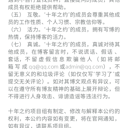
成员有权拒绝提供帮助。
（五） 互敬。“十年之约”的成员会尊重其他成
员的工作性质、个人习惯、宗教信仰等。
（六） 活力。“十年之约”的成员，拥有写博的
热情，保持博客的活力。
（七） 真诚。“十年之约”的成员，真诚对待其
他成员，在博客留言时，不说谎话、假话 、
套话，不 留 虚 假 信 息 欺 骗 他 人 （ 如 将 邮
箱 写 成 qq@qq.com 或admin@qq.com），不
留无意义的和垃圾评论（如仅仅写“学习了”或
提交无关评论）。如对其博文观点有异议，可
以在遵守所有博友精神的基础上展开辩论，但
不得进行人身攻击、诽谤造谣等违法行为。
十年之约项目组有制定、修改与解释本公约的
权利，本公约内容如有变更，将在官网通知，
如有异议，请联系项目组。