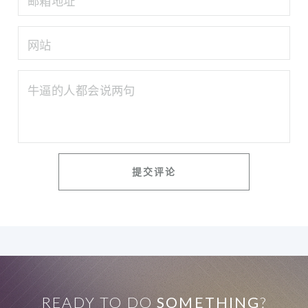
READY TO DO
SOMETHING
?