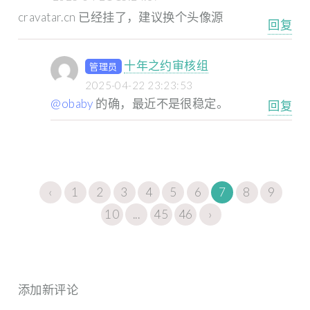
cravatar.cn 已经挂了，建议换个头像源
回复
十年之约审核组
管理员
2025-04-22 23:23:53
@obaby
的确，最近不是很稳定。
回复
‹
1
2
3
4
5
6
7
8
9
10
...
45
46
›
添加新评论