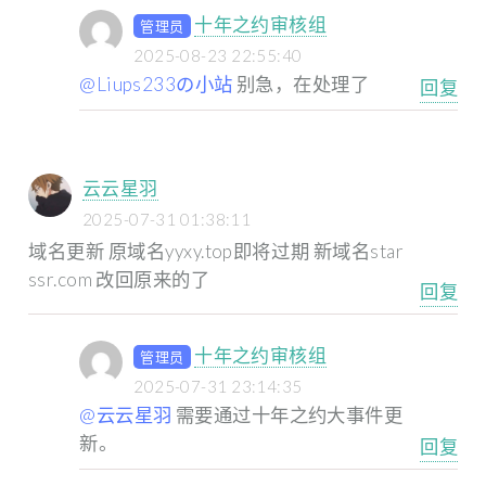
十年之约审核组
管理员
2025-08-23 22:55:40
@Liups233の小站
别急，在处理了
回复
云云星羽
2025-07-31 01:38:11
域名更新
原域名yyxy.top即将过期
新域名star
ssr.com
改回原来的了
回复
十年之约审核组
管理员
2025-07-31 23:14:35
@云云星羽
需要通过十年之约大事件更
新。
回复