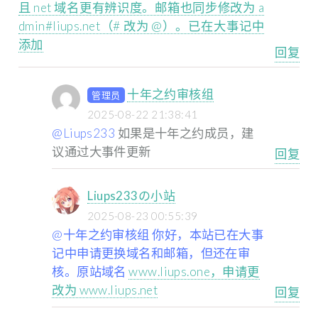
且 net 域名更有辨识度。邮箱也同步修改为 a
dmin#liups.net（# 改为 @）。已在大事记中
添加
回复
十年之约审核组
管理员
2025-08-22 21:38:41
@Liups233
如果是十年之约成员，建
议通过大事件更新
回复
Liups233の小站
2025-08-23 00:55:39
@十年之约审核组 你好，本站已在大事
记中申请更换域名和邮箱，但还在审
核。原站域名
www.liups.one，申请更
改为 www.liups.net
回复