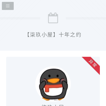
【柒玖小屋】十年之约
异 常