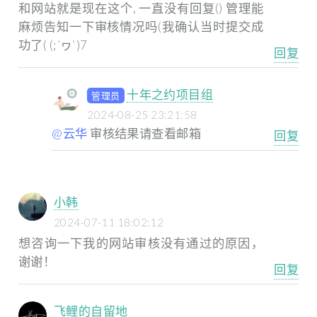
和网站就是现在这个, 一直没有回复()
管理能
麻烦告知一下审核情况吗(我确认当时提交成
功了(
(;´ヮ`)7
回复
十年之约项目组
管理员
2024-08-25 23:21:58
@云华
审核结果请查看邮箱
回复
小韩
2024-07-11 18:02:12
想咨询一下我的网站审核没有通过的原因，
谢谢！
回复
飞鲤的自留地