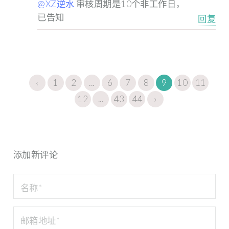
@XZ逆水
审核周期是10个非工作日，
已告知
回复
‹
1
2
...
6
7
8
9
10
11
12
...
43
44
›
添加新评论