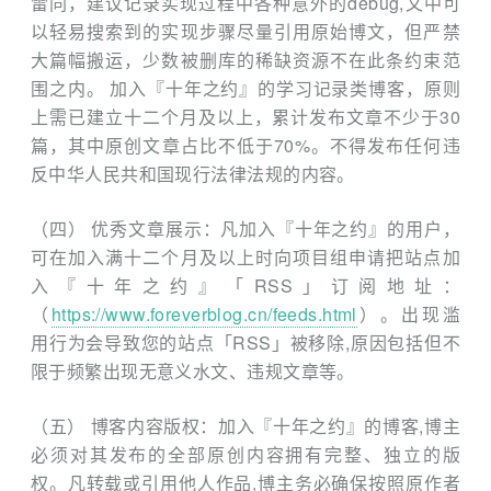
雷同，建议记录实现过程中各种意外的debug,文中可
以轻易搜索到的实现步骤尽量引用原始博文，但严禁
大篇幅搬运，少数被删库的稀缺资源不在此条约束范
围之内。
加入『十年之约』的学习记录类博客，原则
上需已建立十二个月及以上，累计发布文章不少于30
篇，其中原创文章占比不低于70%。不得发布任何违
反中华人民共和国现行法律法规的内容。
（四） 优秀文章展示：凡加入『十年之约』的用户，
可在加入满十二个月及以上时向项目组申请把站点加
入『十年之约』「RSS」订阅地址：
（
https://www.foreverblog.cn/feeds.html
）。出现滥
用行为会导致您的站点「RSS」被移除,原因包括但不
限于频繁出现无意义水文、违规文章等。
（五） 博客内容版权：加入『十年之约』的博客,博主
必须对其发布的全部原创内容拥有完整、独立的版
权。凡转载或引用他人作品,博主务必确保按照原作者