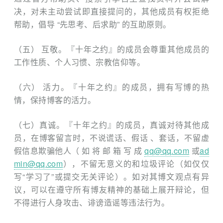
决，对未主动尝试即直接提问的，其他成员有权拒绝
帮助，倡导 “先思考、后求助” 的互助原则。
（五） 互敬。『十年之约』的成员会尊重其他成员的
工作性质、个人习惯、宗教信仰等。
（六） 活力。『十年之约』的成员，拥有写博的热
情，保持博客的活力。
（七）真诚。『十年之约』的成员，真诚对待其他成
员，在博客留言时，不说谎话、假话 、套话，不留虚
假信息欺骗他人（ 如 将 邮 箱 写 成
qq@qq.com
或
ad
min@qq.com
），不留无意义的和垃圾评论（如仅仅
写“学习了”或提交无关评论）。如对其博文观点有异
议，可以在遵守所有博友精神的基础上展开辩论，但
不得进行人身攻击、诽谤造谣等违法行为。