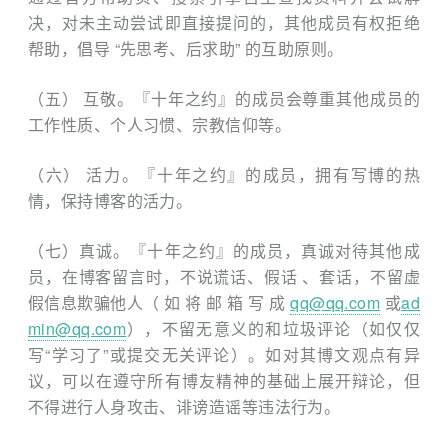
决，对未主动尝试即直接提问的，其他成员有权拒绝
帮助，倡导 “先思考、后求助” 的互助原则。
（五） 互敬。『十年之约』的成员会尊重其他成员的
工作性质、个人习惯、宗教信仰等。
（六） 活力。『十年之约』的成员，拥有写博的热
情，保持博客的活力。
（七）真诚。『十年之约』的成员，真诚对待其他成
员，在博客留言时，不说谎话、假话 、套话，不留虚
假信息欺骗他人（ 如 将 邮 箱 写 成
qq@qq.com
或
ad
min@qq.com
），不留无意义的和垃圾评论（如仅仅
写“学习了”或提交无关评论）。如对其博文观点有异
议，可以在遵守所有博友精神的基础上展开辩论，但
不得进行人身攻击、诽谤造谣等违法行为。