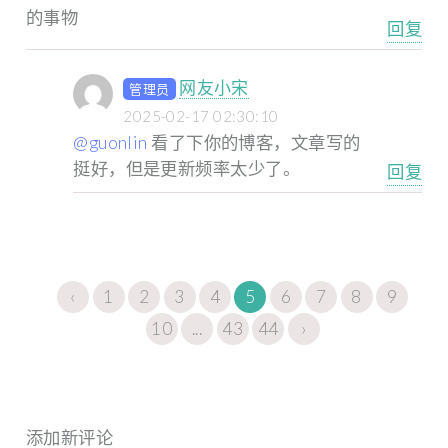
的事物
回复
网友小宋
管理员
2025-02-17 02:30:10
@guonlin
看了下你的博客，文章写的
挺好，但是更新频率太少了。
回复
‹
1
2
3
4
5
6
7
8
9
10
...
43
44
›
添加新评论