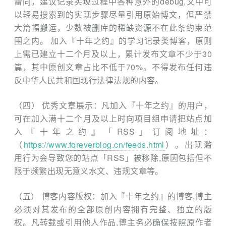
雷同，建议记录实现过程中各种意外的debug,文中可
以轻易搜索到的实现步骤尽量引用原始博文，但严禁
大篇幅搬运，少数被删库的稀缺资源不在此条约束范
围之内。
加入『十年之约』的学习记录类博客，原则
上需已建立十二个月及以上，累计发布文章不少于30
篇，其中原创文章占比不低于70%。不得发布任何违
反中华人民共和国现行法律法规的内容。
（四） 优秀文章展示：凡加入『十年之约』的用户，
可在加入满十二个月及以上时向项目组申请把站点加
入『十年之约』「RSS」订阅地址：
（
https://www.foreverblog.cn/feeds.html
）。出现滥
用行为会导致您的站点「RSS」被移除,原因包括但不
限于频繁出现无意义水文、违规文章等。
（五） 博客内容版权：加入『十年之约』的博客,博主
必须对其发布的全部原创内容拥有完整、独立的版
权。凡转载或引用他人作品,博主务必确保按照原作者