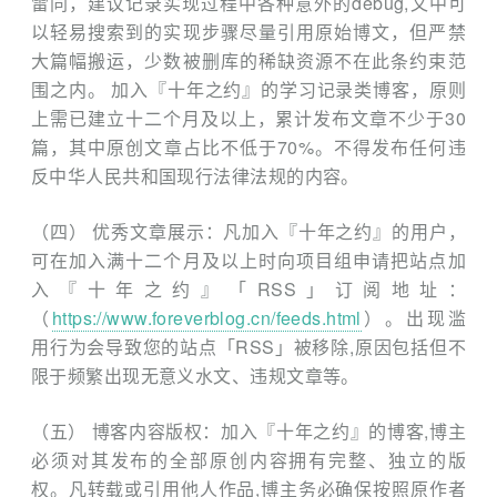
雷同，建议记录实现过程中各种意外的debug,文中可
以轻易搜索到的实现步骤尽量引用原始博文，但严禁
大篇幅搬运，少数被删库的稀缺资源不在此条约束范
围之内。
加入『十年之约』的学习记录类博客，原则
上需已建立十二个月及以上，累计发布文章不少于30
篇，其中原创文章占比不低于70%。不得发布任何违
反中华人民共和国现行法律法规的内容。
（四） 优秀文章展示：凡加入『十年之约』的用户，
可在加入满十二个月及以上时向项目组申请把站点加
入『十年之约』「RSS」订阅地址：
（
https://www.foreverblog.cn/feeds.html
）。出现滥
用行为会导致您的站点「RSS」被移除,原因包括但不
限于频繁出现无意义水文、违规文章等。
（五） 博客内容版权：加入『十年之约』的博客,博主
必须对其发布的全部原创内容拥有完整、独立的版
权。凡转载或引用他人作品,博主务必确保按照原作者