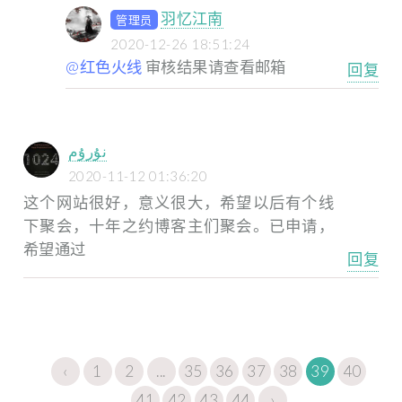
羽忆江南
管理员
2020-12-26 18:51:24
@红色火线
审核结果请查看邮箱
回复
نۇرۇم
2020-11-12 01:36:20
这个网站很好，意义很大，希望以后有个线
下聚会，十年之约博客主们聚会。已申请，
希望通过
回复
‹
1
2
...
35
36
37
38
39
40
41
42
43
44
›