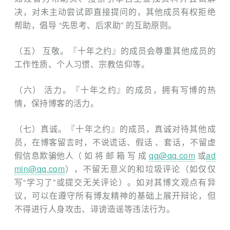
决，对未主动尝试即直接提问的，其他成员有权拒绝
帮助，倡导 “先思考、后求助” 的互助原则。
（五） 互敬。『十年之约』的成员会尊重其他成员的
工作性质、个人习惯、宗教信仰等。
（六） 活力。『十年之约』的成员，拥有写博的热
情，保持博客的活力。
（七）真诚。『十年之约』的成员，真诚对待其他成
员，在博客留言时，不说谎话、假话 、套话，不留虚
假信息欺骗他人（ 如 将 邮 箱 写 成
qq@qq.com
或
ad
min@qq.com
），不留无意义的和垃圾评论（如仅仅
写“学习了”或提交无关评论）。如对其博文观点有异
议，可以在遵守所有博友精神的基础上展开辩论，但
不得进行人身攻击、诽谤造谣等违法行为。