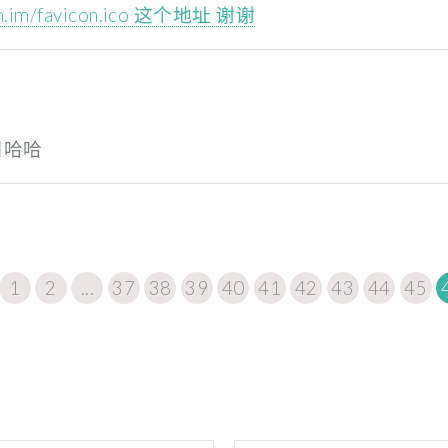
zm.im/favicon.ico 这个地址 谢谢
〣哈哈
1
2
...
37
38
39
40
41
42
43
44
45