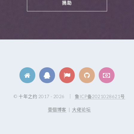
捐助
© 十年之约 2017 - 2026
鲁ICP备2021028621号
壹個博客
|
大佬论坛