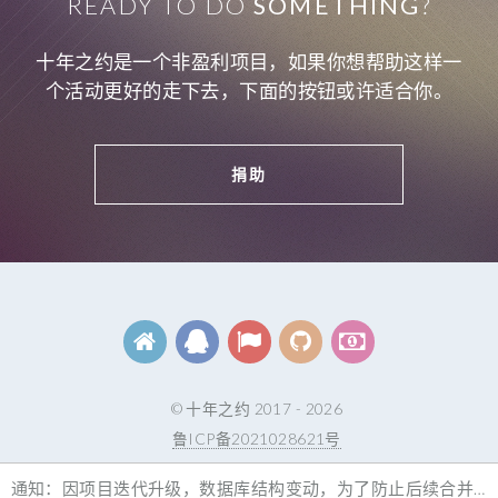
READY TO DO
SOMETHING
?
十年之约是一个非盈利项目，如果你想帮助这样一
个活动更好的走下去，下面的按钮或许适合你。
捐助
© 十年之约 2017 - 2026
鲁ICP备2021028621号
壹個博客
|
大佬论坛
通知：因项目迭代升级，数据库结构变动，为了防止后续合并 会有数据丢失错乱等风险，目前官网决定暂停博友的新提交申请和资料修改。同时我们会在新版本上线后统一对已签约的博客进行违约和不合规清理。在此期间网站除无法新增提交以及资料修改外其他功能不受影响。本次更新时间会在两个月内完成，最长不超过三个月。官方联系QQ群：1064847380官方联系邮箱：admin@foreverblog.cn