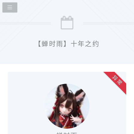
【蝉时雨】十年之约
异 常