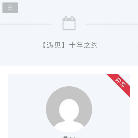
【遇见】十年之约
异 常