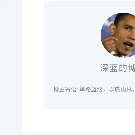
深蓝的
博主寄语: 筚路蓝缕，以启山林