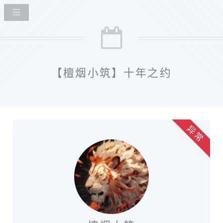
【檀烟小筑】十年之约
异 常