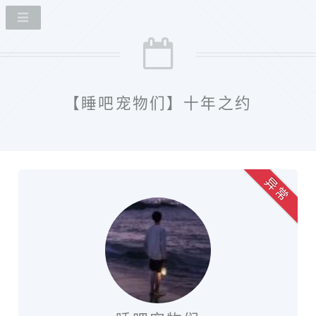
【睡吧宠物们】十年之约
异 常