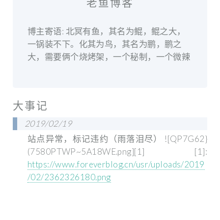
老鱼博客
博主寄语: 北冥有鱼，其名为鲲，鲲之大，
一锅装不下。化其为鸟，其名为鹏，鹏之
大，需要俩个烧烤架，一个秘制，一个微辣
大事记
2019/02/19
站点异常，标记违约（雨落泪尽） ![QP7G62}
(7580PTWP~5A18WE.png][1] [1]:
https://www.foreverblog.cn/usr/uploads/2019
/02/2362326180.png