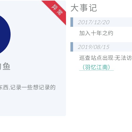
大事记
异 常
2017/12/20
加入十年之约
2019/08/15
巡查站点出现:无法
的鱼
（羽忆江南）
东西,记录一些想记录的