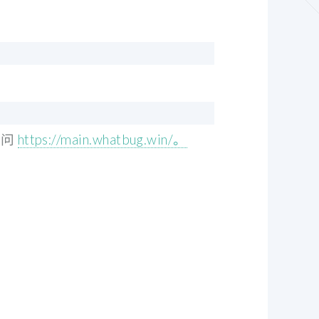
访问
https://main.whatbug.win/。