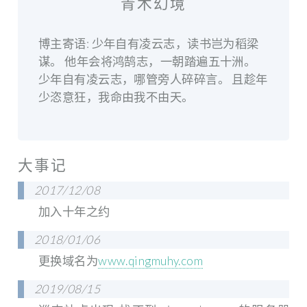
青木幻境
博主寄语: 少年自有凌云志，读书岂为稻梁
谋。 他年会将鸿鹄志，一朝踏遍五十洲。
少年自有凌云志，哪管旁人碎碎言。 且趁年
少恣意狂，我命由我不由天。
大事记
2017/12/08
加入十年之约
2018/01/06
更换域名为
www.qingmuhy.com
2019/08/15