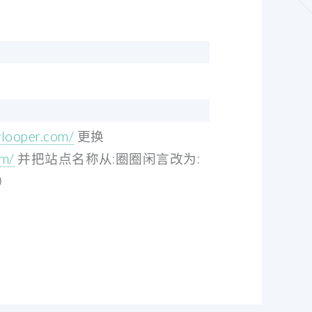
ylooper.com/
更换
om/
并把站点名称从:圈圈闲言改为:
）