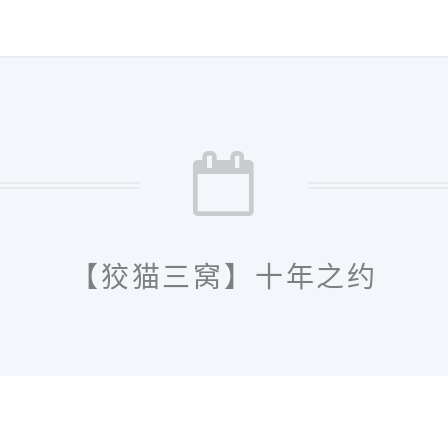
【狡猫三窝】十年之约