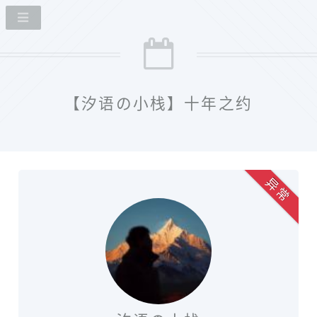
【汐语の小栈】十年之约
异 常