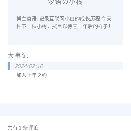
汐语の小栈
博主寄语: 记录互联网小白的成长历程.今天
种下一棵小树，拭目以待它十年后的样子！
大事记
2024/02/10
加入十年之约
共有 1 条评论