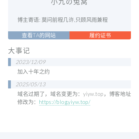
小九の兔窝
博主寄语: 莫问前程几许,只顾风雨兼程
查看TA的网站
履约证书
大事记
2023/12/09
加入十年之约
2025/05/13
域名过期了，域名变更为：yiyw.top，博客地址
修改为：
https://blog.yiyw.top/