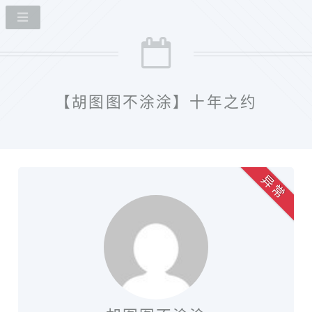
【胡图图不涂涂】十年之约
异 常