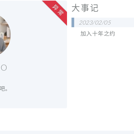
大事记
异 常
2023/02/05
加入十年之约
GO
了吧。