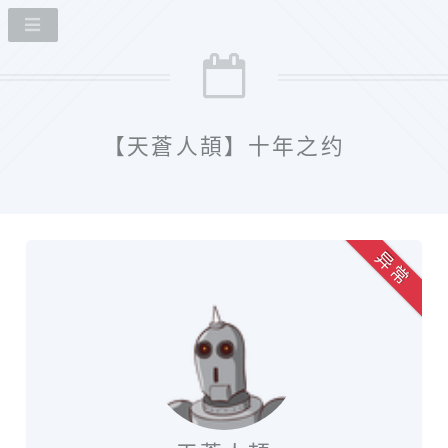
【天蒼人頡】十年之约
异 常