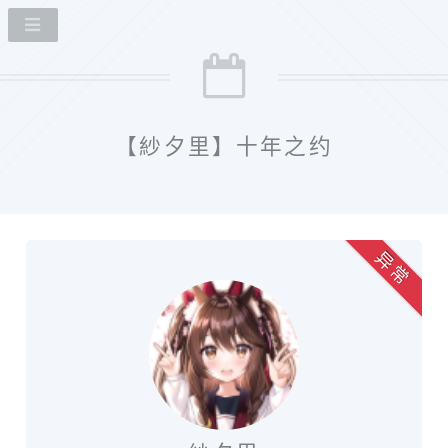
【紗夕里】十年之约
异 常