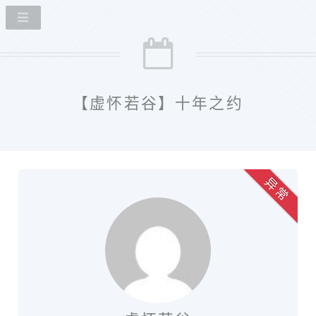
【虚怀若谷】十年之约
异 常