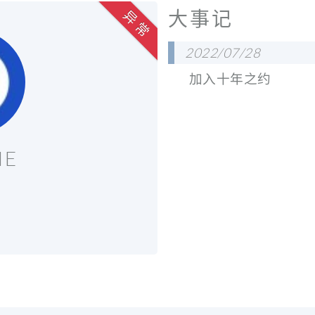
大事记
异 常
2022/07/28
加入十年之约
NE
。