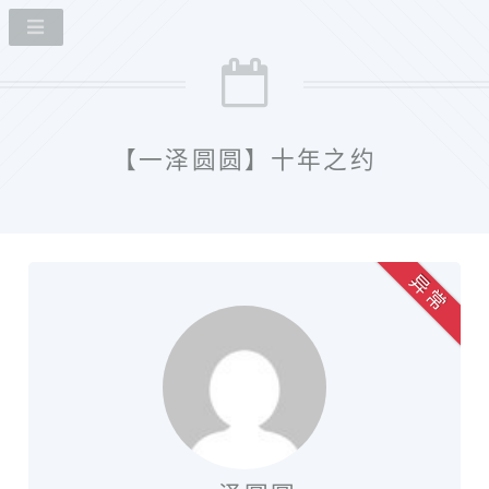
【一泽圆圆】十年之约
异 常