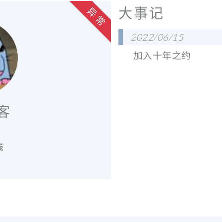
大事记
异 常
2022/06/15
加入十年之约
客
栈