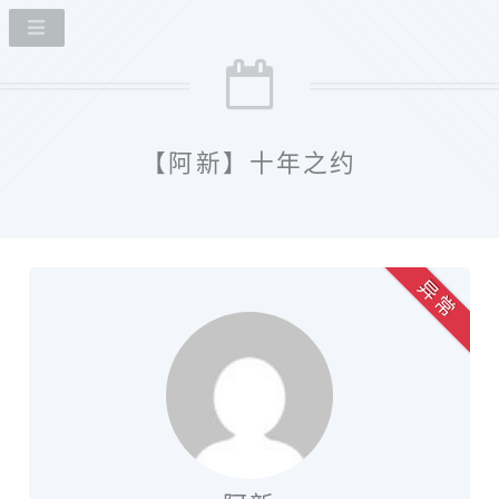
【阿新】十年之约
异 常