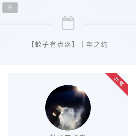
【蚊子有点疼】十年之约
异 常