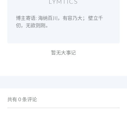
LYMTICS
博主寄语: 海纳百川，有容乃大； 壁立千
仞，无欲则刚。
暂无大事记
共有 0 条评论