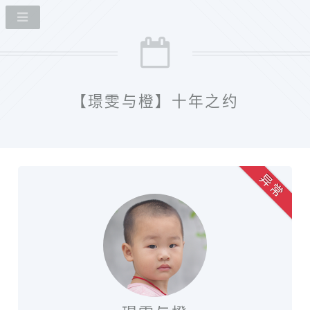
【璟雯与橙】十年之约
异 常