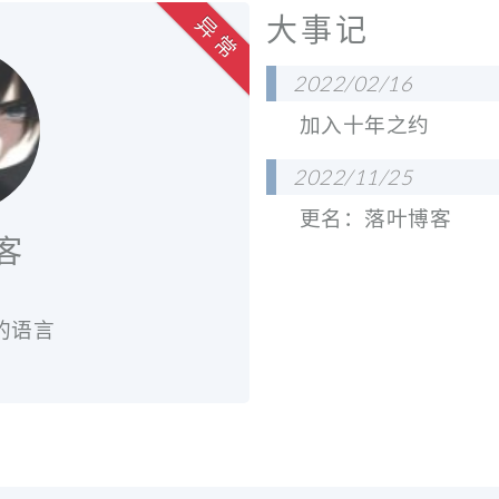
大事记
异 常
2022/02/16
加入十年之约
2022/11/25
更名：落叶博客
客
的语言