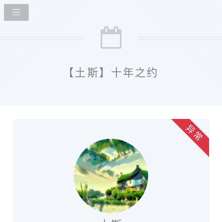
【土斯】十年之约
异 常