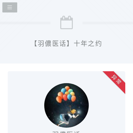
【羽儂医话】十年之约
异 常