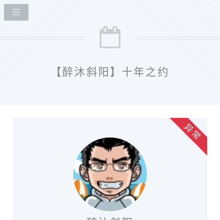
【醉沐斜阳】十年之约
异 常