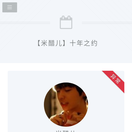
【米醋儿】十年之约
异 常