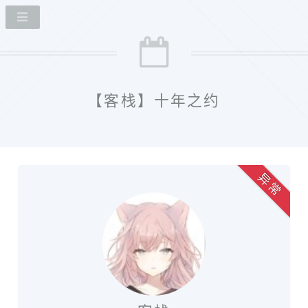
【客栈】十年之约
异 常