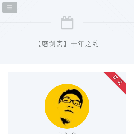
【磨剑斋】十年之约
异 常