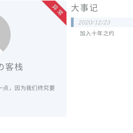
大事记
异 常
2020/12/23
加入十年之约
Rの客栈
胆一点，因为我们终究要