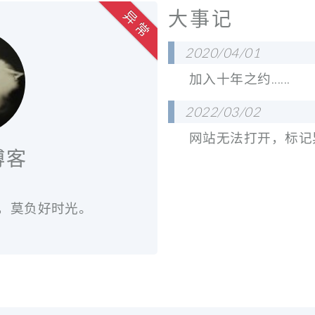
大事记
异 常
2020/04/01
加入十年之约......
2022/03/02
网站无法打开，标记
博客
少，莫负好时光。