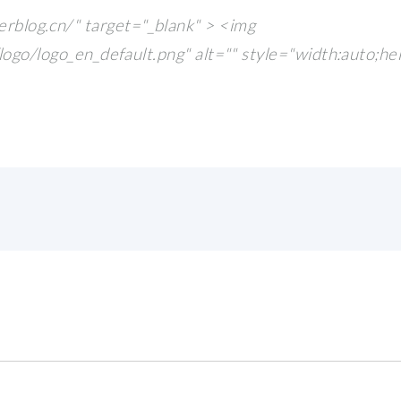
log.cn/" target="_blank" > <img
logo/logo_en_default.png" alt="" style="width:auto;he