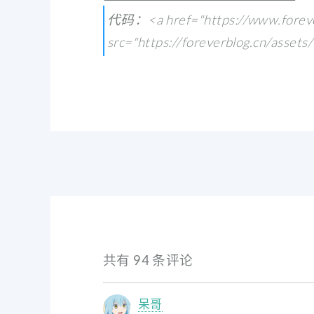
代码：<a href="https://www.foreverb
src="https://foreverblog.cn/assets/
共有 94 条评论
呆哥