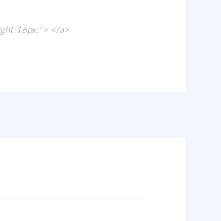
ight:16px;"> </a>