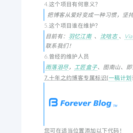
4.这个项目有何意义？
把博客从爱好变成一种习惯，坚持
5.这个项目谁在维护？
目前有：
羽忆江南
、
沈唁志
、
Via
联系我们！
6.曾经的维护人员
雨落泪尽
，
工匠盒子
、图南山、即
7.十年之约博客专属标识(
一稿计划
您可在适当位置添加以下代码！