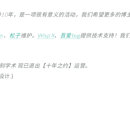
10年，是一项很有意义的活动，我们希望更多的博
n
、
松子
维护。
Wisp X
、
吾爱bug
提供技术支持！我
刻学术 现已退出【十年之约】运营。
设计.
)